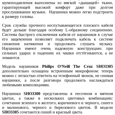
шумоподавления выполнены из мягкой «дышащей» ткани,
гарантирующей высокий комфорт даже при долгом
прослушивании музыки. Наушники можно легко подстроить
к размеру головы.
Срок службы прочного неспутывающегося плоского кабеля
будет дольше благодаря особому L-образному соединению.
Система быстрого отключения кабеля от наушников в случае
его защемления позволяет подключать кабель к системе
снижения натяжения и продолжать слушать музыку.
Наушники имеют очень надежную конструкцию: при
сильных ударах и падениях их чашки отстёгиваются, а не
ломаются
.
Модель наушников
Philips
O
‘
Neill
The
Cruz
SHO3305
дополнительно оснащена встроенным микрофоном: теперь
можно с легкостью ответить на телефонный звонок, не снимая
наушники, а после разговора продолжить наслаждаться
любимыми композициями.
Наушники
SHO
3300
представлены в песочном и мятном
цветах, а также в нескольких цветовых комбинациях:
сочетании зеленого и желтого, коричневого и черного, синего
и малинового, черного и бирюзового цветов. В модели
SHO3305
сочетаются синий и красный цвета.