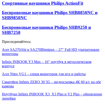
Спортивные наушники Philips ActionFit
Беспроводные наушники Philips SHB8850NC и
SHB9850NC
Беспроводные наушники Philips SHB9250 и
SHB7250
Присоединяйтесь:
Acer SA270Abi и SA270Bbmipux – 27″ Full HD ультратонкие
мониторы
Infinix INBOOK Y3 Max – 16″ ноутбук в металлическом
корпусе
Acer Nitro VG1 – серия мониторов для игр и работы
Смартфон Infinix ZERO 30 5G – видеосъемка 4К 60 к/с на обе
камеры
Ноутбуки Infinix INBOOK X3, X3 Plus и Y2 Plus – обновление
линейки