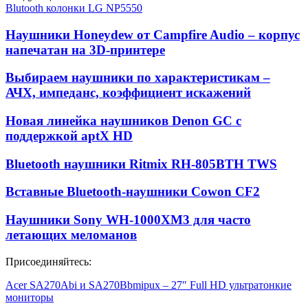
Blutooth колонки LG NP5550
Наушники Honeydew от Campfire Audio – корпус
напечатан на 3D-принтере
Выбираем наушники по характеристикам –
АЧХ, импеданс, коэффициент искажений
Новая линейка наушников Denon GC с
поддержкой aptX HD
Bluetooth наушники Ritmix RH-805BTH TWS
Вставные Bluetooth-наушники Cowon CF2
Наушники Sony WH-1000XM3 для часто
летающих меломанов
Присоединяйтесь:
Acer SA270Abi и SA270Bbmipux – 27″ Full HD ультратонкие
мониторы