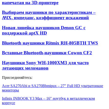
напечатан на 3D-принтере
Выбираем наушники по характеристикам –
АЧХ, импеданс, коэффициент искажений
Новая линейка наушников Denon GC с
поддержкой aptX HD
Bluetooth наушники Ritmix RH-805BTH TWS
Вставные Bluetooth-наушники Cowon CF2
Наушники Sony WH-1000XM3 для часто
летающих меломанов
Присоединяйтесь:
Acer SA270Abi и SA270Bbmipux – 27″ Full HD ультратонкие
мониторы
Infinix INBOOK Y3 Max – 16″ ноутбук в металлическом
корпусе