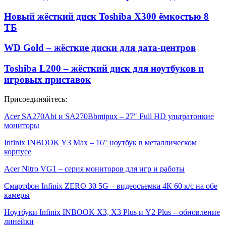
Новый жёсткий диск Toshiba X300 ёмкостью 8
ТБ
WD Gold – жёсткие диски для дата-центров
Toshiba L200 – жёсткий диск для ноутбуков и
игровых приставок
Присоединяйтесь:
Acer SA270Abi и SA270Bbmipux – 27″ Full HD ультратонкие
мониторы
Infinix INBOOK Y3 Max – 16″ ноутбук в металлическом
корпусе
Acer Nitro VG1 – серия мониторов для игр и работы
Смартфон Infinix ZERO 30 5G – видеосъемка 4К 60 к/с на обе
камеры
Ноутбуки Infinix INBOOK X3, X3 Plus и Y2 Plus – обновление
линейки