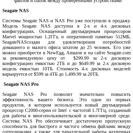
файлов и папок между проверенными устройствами
Seagate NAS
Системы Seagate NAS и NAS Pro уже поступили в продажу.
Модель Seagate NAS доступна в 2-х и 4-х дисковых
конфигурациях. Оснащенный двухъядерным процессором
Marvel мощностью 1.2ГГц и оперативной памятью 512МБ,
SeagateNASсоздан для удовлетворения потребностей
домашнего и малого офиса штатом до 25 человек. Его уже
можно приобрести в NewEgg, Amazon и на сайте Seagate.com
за рекомендуемую цену от $299.99 за 2-х дисковую
конфигурацию емкостью 2ТБ и до $649.99 за 2-х дисковую
модель емкостью 10ТБ. Стоимость 4-х дисковых моделей
варьируется от $599 за 4ТБ до 1,499.99 за 20ТБ.
Seagate NAS Pro
Seagate NAS Pro позволит значительно повысить
эффективность вашего бизнеса. Это один из первых
продуктов, в котором используется новый двухъядерный
процессор C2000-серии от Intel с частотой 1.7ГГц, созданный
для работы в многопользовательской и многомерной среде.
Система NAS Pro обеспечивает достаточную пропускную
способность для быстрого и частого обмена файлами между
сотрудниками, а также для параллельной работы различных