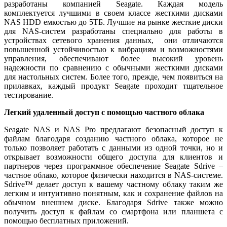
разработаны компанией Seagate. Каждая модель
комплектуется лучшими в своем классе жесткими дисками
NAS HDD емкостью до 5ТБ. Лучшие на рынке жесткие диски
для NAS-систем разработаны специально для работы в
устройствах сетевого хранения данных, они отличаются
повышенной устойчивостью к вибрациям и возможностями
управления, обеспечивают более высокий уровень
надежности по сравнению с обычными жесткими дисками
для настольных систем. Более того, прежде, чем появиться на
прилавках, каждый продукт Seagate проходит тщательное
тестирование.
Легкий удаленный доступ с помощью частного облака
Seagate NAS и NAS Pro предлагают безопасный доступ к
файлам благодаря созданию частного облака, которое не
только позволяет работать с данными из одной точки, но и
открывает возможности общего доступа для клиентов и
партнеров через программное обеспечение Seagate Sdrive –
частное облако, которое физически находится в NAS-системе.
Sdrive™ делает доступ к вашему частному облаку таким же
легким и интуитивно понятным, как и сохранение файлов на
обычном внешнем диске. Благодаря Sdrive также можно
получить доступ к файлам со смартфона или планшета с
помощью бесплатных приложений.