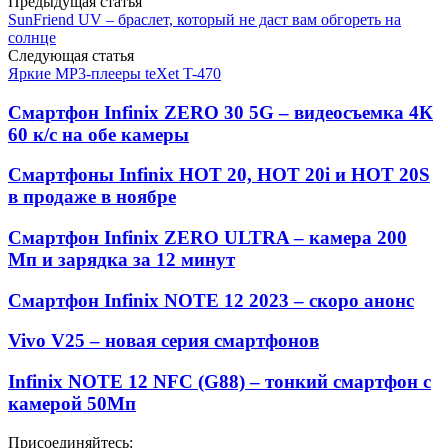
Предыдущая статья
SunFriend UV – браслет, который не даст вам обгореть на
солнце
Следующая статья
Яркие MP3-плееры teXet T-470
Смартфон Infinix ZERO 30 5G – видеосъемка 4К
60 к/с на обе камеры
Смартфоны Infinix HOT 20, HOT 20i и HOT 20S
в продаже в ноябре
Смартфон Infinix ZERO ULTRA – камера 200
Мп и зарядка за 12 минут
Смартфон Infinix NOTE 12 2023 – скоро анонс
Vivo V25 – новая серия смартфонов
Infinix NOTE 12 NFC (G88) – тонкий смартфон с
камерой 50Мп
Присоединяйтесь: