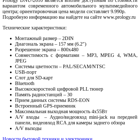
Prology DNU-2610 является вполне доступным по стоимости
вариантом современного автомобильного мультимедийного
центра; ориентировочная цена модели составляет 9.990р.
Подробную информацию вы найдете на сайте www.prology.ru
Технические характеристики:
Монтажный размер – 2DIN
Диагональ экрана – 157 мм (6.2″)
Разрешение экрана – 800х480
Совместимость с форматами – MP3, MPEG 4, WMA,
JPEG
Системы цветности – PAL/SECAM/NTSC
USB-порт
Слот для SD-карт
Bluetooth
Высокоскоростной цифровой PLL тюнер
Память радиостанций – 30
Прием данных системы RDS-EON
Встроенный GPS-приемник
Максимальная выходная мощность 4х55Вт
A/V входы – Аудио/видеовход mini-jack на передней
панели, видеовход RCA для камеры заднего обзора
A/V выходы
Новости бытовой техники и электроники