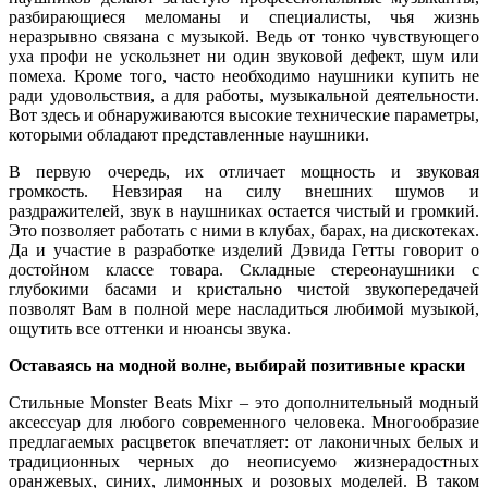
разбирающиеся меломаны и специалисты, чья жизнь
неразрывно связана с музыкой. Ведь от тонко чувствующего
уха профи не ускользнет ни один звуковой дефект, шум или
помеха. Кроме того, часто необходимо наушники купить не
ради удовольствия, а для работы, музыкальной деятельности.
Вот здесь и обнаруживаются высокие технические параметры,
которыми обладают представленные наушники.
В первую очередь, их отличает мощность и звуковая
громкость. Невзирая на силу внешних шумов и
раздражителей, звук в наушниках остается чистый и громкий.
Это позволяет работать с ними в клубах, барах, на дискотеках.
Да и участие в разработке изделий Дэвида Гетты говорит о
достойном классе товара. Складные стереонаушники с
глубокими басами и кристально чистой звукопередачей
позволят Вам в полной мере насладиться любимой музыкой,
ощутить все оттенки и нюансы звука.
Оставаясь на модной волне, выбирай позитивные краски
Стильные Monster Beats Mixr – это дополнительный модный
аксессуар для любого современного человека. Многообразие
предлагаемых расцветок впечатляет: от лаконичных белых и
традиционных черных до неописуемо жизнерадостных
оранжевых, синих, лимонных и розовых моделей. В таком