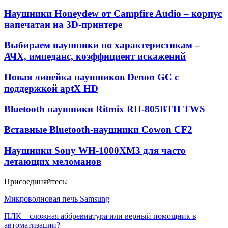
Наушники Honeydew от Campfire Audio – корпус
напечатан на 3D-принтере
Выбираем наушники по характеристикам –
АЧХ, импеданс, коэффициент искажений
Новая линейка наушников Denon GC с
поддержкой aptX HD
Bluetooth наушники Ritmix RH-805BTH TWS
Вставные Bluetooth-наушники Cowon CF2
Наушники Sony WH-1000XM3 для часто
летающих меломанов
Присоединяйтесь:
Микроволновая печь Samsung
ПЛК – сложная аббревиатура или верный помощник в
автоматизации?