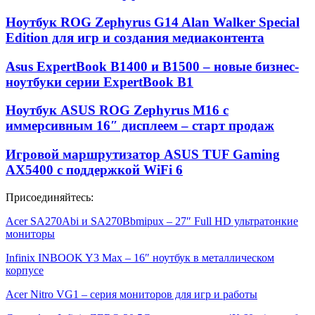
Ноутбук ROG Zephyrus G14 Alan Walker Special
Edition для игр и создания медиаконтента
Asus ExpertBook B1400 и B1500 – новые бизнес-
ноутбуки серии ExpertBook B1
Ноутбук ASUS ROG Zephyrus M16 с
иммерсивным 16″ дисплеем – старт продаж
Игровой маршрутизатор ASUS TUF Gaming
AX5400 с поддержкой WiFi 6
Присоединяйтесь:
Acer SA270Abi и SA270Bbmipux – 27″ Full HD ультратонкие
мониторы
Infinix INBOOK Y3 Max – 16″ ноутбук в металлическом
корпусе
Acer Nitro VG1 – серия мониторов для игр и работы