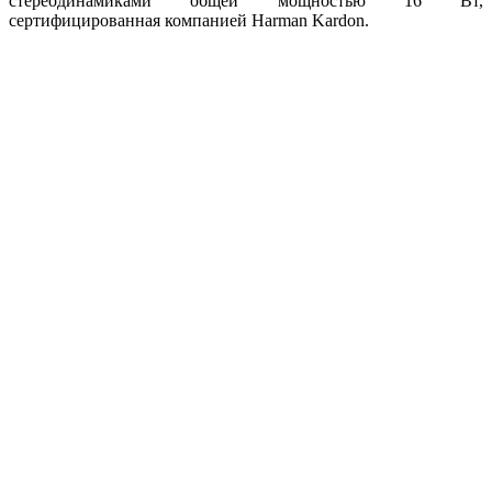
стереодинамиками общей мощностью 16 Вт,
сертифицированная компанией Harman Kardon.