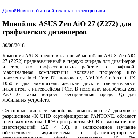
Домой
Новости бытовой техники и электроники
Моноблок ASUS Zen AiO 27 (Z272) для
графических дизайнеров
30/08/2018
Компания ASUS представила новый моноблок ASUS Zen AiO
27 (Z272) предназначенный в первую очередь для дизайнеров
и тех, кто профессионально работает с графикой.
Максимальная комплектация включает процессор 8-го
поколения Intel Core i7, видеокарту NVIDIA GeForce GTX
1050 и два накопителя: жесткий диск и твердотельный
накопитель с интерфейсом PCIe. В подставку моноблока Zen
AiO 27 также встроена беспроводная зарядка Qi для
мобильных устройств.
Сенсорный дисплей моноблока диагональю 27 дюймов с
разрешением 4K UHD сертифицирован PANTONE, обладает
цветовым охватом 100% пространства sRGB и высокоточной
цветопередачей (∆E < 3,0), а великолепное звучание
обеспечивает аудиосистема с фазоинверторными