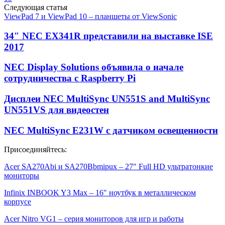
Следующая статья
ViewPad 7 и ViewPad 10 – планшеты от ViewSonic
34″ NEC EX341R представили на выставке ISE
2017
NEC Display Solutions объявила о начале
сотрудничества с Raspberry Pi
Дисплеи NEC MultiSync UN551S and MultiSync
UN551VS для видеостен
NEC MultiSync E231W с датчиком освещенности
Присоединяйтесь:
Acer SA270Abi и SA270Bbmipux – 27″ Full HD ультратонкие
мониторы
Infinix INBOOK Y3 Max – 16″ ноутбук в металлическом
корпусе
Acer Nitro VG1 – серия мониторов для игр и работы