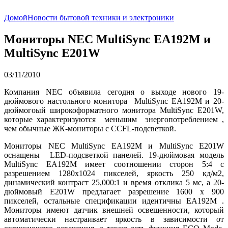
Домой
Новости бытовой техники и электроники
Мониторы NEC MultiSync EA192M и
MultiSync E201W
03/11/2010
Компания NEC объявила сегодня о выходе нового 19-
дюймового настольного монитора MultiSync EA192M и 20-
дюймогоый широкоформатного монитора MultiSync E201W,
которые характеризуются меньшим энергопотреблением ,
чем обычные ЖК-мониторы с CCFL-подсветкой.
Мониторы NEC MultiSync EA192M и MultiSync E201W
оснащены LED-подсветкой панелей. 19-дюймовая модель
MultiSync EA192M имеет соотношении сторон 5:4 с
разрешением 1280х1024 пикселей, яркость 250 кд/м2,
динамический контраст 25,000:1 и время отклика 5 мс, а 20-
дюймовый E201W предлагает разрешение 1600 x 900
пикселей, остальные спецификации идентичны EA192M .
Мониторы имеют датчик внешней освещенности, который
автоматически настраивает яркость в зависимости от