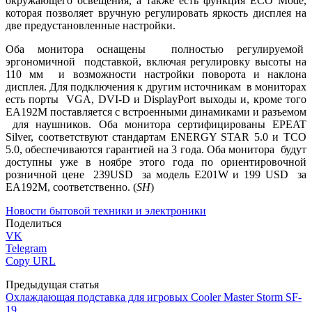
окружающего освещения, а также есть функция ECO Mode,
которая позволяет вручную регулировать яркость дисплея на
две предустановленные настройки.
Оба монитора оснащены полностью регулируемой
эргономичной подставкой, включая регулировку высоты на
110 мм и возможности настройки поворота и наклона
дисплея. Для подключения к другим источникам в мониторах
есть порты VGA, DVI-D и DisplayPort выходы и, кроме того
EA192M поставляется с встроенными динамиками и разъемом
для наушников. Оба монитора сертифицированы EPEAT
Silver, соответствуют стандартам ENERGY STAR 5.0 и TCO
5.0, обеспечиваются гарантией на 3 года. Оба монитора будут
доступны уже в ноябре этого года по ориентировочной
розничной цене 239USD за модель E201W и 199 USD за
EA192M, соответственно. (
SH
)
Новости бытовой техники и электроники
Поделиться
VK
Telegram
Copy URL
Предыдущая статья
Охлаждающая подставка для игровых Cooler Master Storm SF-
19