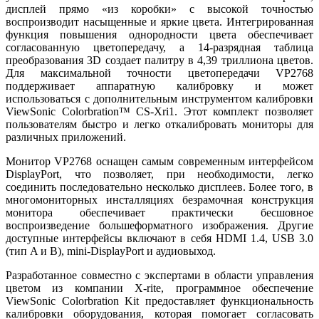
дисплей прямо «из коробки» с высокой точностью
воспроизводит насыщенные и яркие цвета. Интегрированная
функция повышения однородности цвета обеспечивает
согласованную цветопередачу, а 14-разрядная таблица
преобразования 3D создает палитру в 4,39 триллиона цветов.
Для максимальной точности цветопередачи VP2768
поддерживает аппаратную калибровку и может
использоваться с дополнительным инструментом калибровки
ViewSonic Colorbration™ CS-Xri1. Этот комплект позволяет
пользователям быстро и легко откалибровать мониторы для
различных приложений.
Монитор VP2768 оснащен самым современным интерфейсом
DisplayPort, что позволяет, при необходимости, легко
соединить последовательно несколько дисплеев. Более того, в
многомониторных инсталляциях безрамочная конструкция
монитора обеспечивает практически бесшовное
воспроизведение большеформатного изображения. Другие
доступные интерфейсы включают в себя HDMI 1.4, USB 3.0
(тип A и B), mini-DisplayPort и аудиовыход.
Разработанное совместно с экспертами в области управления
цветом из компании X-rite, программное обеспечение
ViewSonic Colorbration Kit предоставляет функциональность
калибровки оборудования, которая помогает согласовать