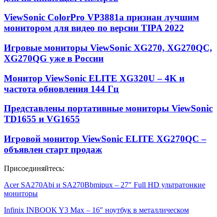
ViewSonic ColorPro VP3881a признан лучшим
монитором для видео по версии TIPA 2022
Игровые мониторы ViewSonic XG270, XG270QC,
XG270QG уже в России
Монитор ViewSonic ELITE XG320U – 4K и
частота обновления 144 Гц
Представлены портативные мониторы ViewSonic
TD1655 и VG1655
Игровой монитор ViewSonic ELITE XG270QC –
объявлен старт продаж
Присоединяйтесь:
Acer SA270Abi и SA270Bbmipux – 27″ Full HD ультратонкие
мониторы
Infinix INBOOK Y3 Max – 16″ ноутбук в металлическом