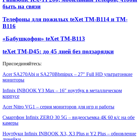
быть на связи
Телефоны для пожилых teXet ТМ-В114 и ТМ-
В116
«Бабушкофон» teXet TM-B113
teXet TM-D45: до 45 дней без подзарядки
Присоединяйтесь:
Acer SA270Abi и SA270Bbmipux – 27″ Full HD ультратонкие
мониторы
Infinix INBOOK Y3 Max – 16″ ноутбук в металлическом
корпусе
Acer Nitro VG1 – серия мониторов для игр и работы
Смартфон Infinix ZERO 30 5G – видеосъемка 4К 60 к/с на обе
камеры
Ноутбуки Infinix INBOOK X3, X3 Plus и Y2 Plus – обновление
линейки