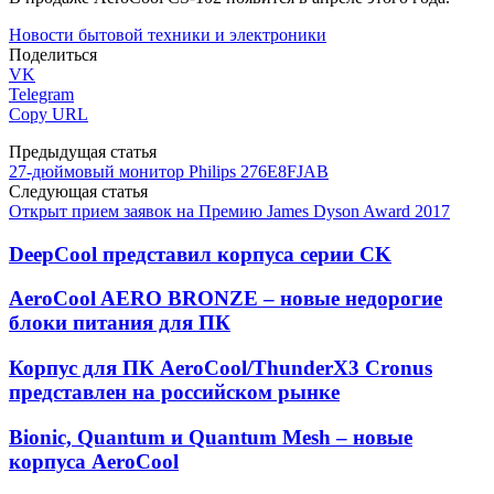
Новости бытовой техники и электроники
Поделиться
VK
Telegram
Copy URL
Предыдущая статья
27-дюймовый монитор Philips 276E8FJAB
Следующая статья
Открыт прием заявок на Премию James Dyson Award 2017
DeepCool представил корпуса серии CK
AeroCool AERO BRONZE – новые недорогие
блоки питания для ПК
Корпус для ПК AeroCool/ThunderX3 Cronus
представлен на российском рынке
Bionic, Quantum и Quantum Mesh – новые
корпуса AeroCool