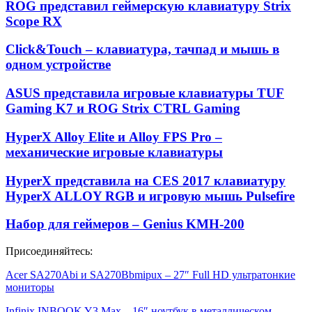
ROG представил геймерскую клавиатуру Strix
Scope RX
Click&Touch – клавиатура, тачпад и мышь в
одном устройстве
ASUS представила игровые клавиатуры TUF
Gaming K7 и ROG Strix CTRL Gaming
HyperX Alloy Elite и Alloy FPS Pro –
механические игровые клавиатуры
HyperX представила на CES 2017 клавиатуру
HyperX ALLOY RGB и игровую мышь Pulsefire
Набор для геймеров – Genius KMH-200
Присоединяйтесь:
Acer SA270Abi и SA270Bbmipux – 27″ Full HD ультратонкие
мониторы
Infinix INBOOK Y3 Max – 16″ ноутбук в металлическом