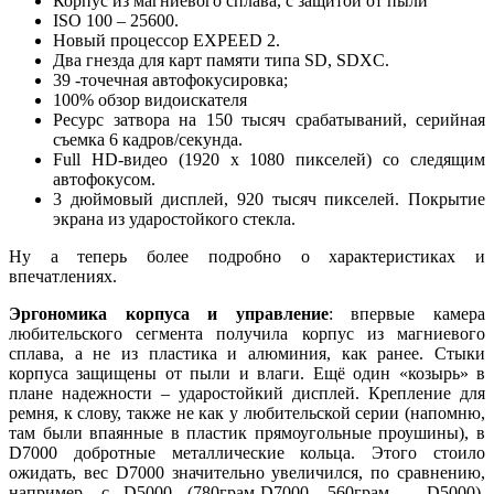
Корпус из магниевого сплава, с защитой от пыли
ISO 100 – 25600.
Новый процессор EXPEED 2.
Два гнезда для карт памяти типа SD, SDXC.
39 -точечная автофокусировка;
100% обзор видоискателя
Ресурс затвора на 150 тысяч срабатываний, серийная
съемка 6 кадров/секунда.
Full HD-видео (1920 x 1080 пикселей) со следящим
автофокусом.
3 дюймовый дисплей, 920 тысяч пикселей. Покрытие
экрана из ударостойкого стекла.
Ну а теперь более подробно о характеристиках и
впечатлениях.
Эргономика корпуса и управление
: впервые камера
любительского сегмента получила корпус из магниевого
сплава, а не из пластика и алюминия, как ранее. Стыки
корпуса защищены от пыли и влаги. Ещё один «козырь» в
плане надежности – ударостойкий дисплей. Крепление для
ремня, к слову, также не как у любительской серии (напомню,
там были впаянные в пластик прямоугольные проушины), в
D7000 добротные металлические кольца. Этого стоило
ожидать, вес D7000 значительно увеличился, по сравнению,
например, с D5000 (780грам-D7000, 560грам – D5000).