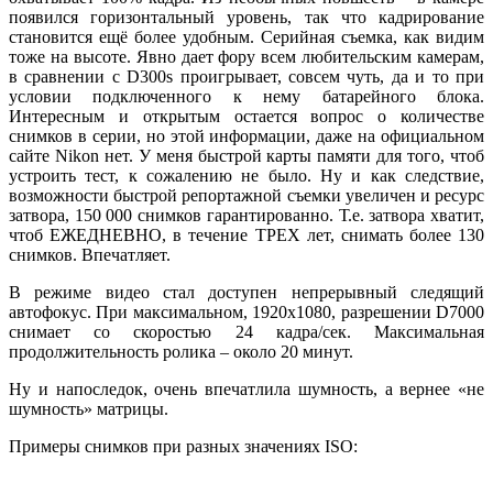
появился горизонтальный уровень, так что кадрирование
становится ещё более удобным. Серийная съемка, как видим
тоже на высоте. Явно дает фору всем любительским камерам,
в сравнении с D300s проигрывает, совсем чуть, да и то при
условии подключенного к нему батарейного блока.
Интересным и открытым остается вопрос о количестве
снимков в серии, но этой информации, даже на официальном
сайте Nikon нет. У меня быстрой карты памяти для того, чтоб
устроить тест, к сожалению не было. Ну и как следствие,
возможности быстрой репортажной съемки увеличен и ресурс
затвора, 150 000 снимков гарантированно. Т.е. затвора хватит,
чтоб ЕЖЕДНЕВНО, в течение ТРЕХ лет, снимать более 130
снимков. Впечатляет.
В режиме видео стал доступен непрерывный следящий
автофокус. При максимальном, 1920х1080, разрешении D7000
снимает со скоростью 24 кадра/сек. Максимальная
продолжительность ролика – около 20 минут.
Ну и напоследок, очень впечатлила шумность, а вернее «не
шумность» матрицы.
Примеры снимков при разных значениях ISO: