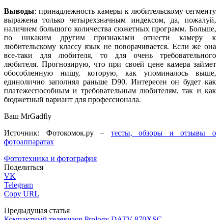
Выводы
: принадлежность камеры к любительскому сегменту
выражена только четырехзначным индексом, да, пожалуй,
наличием большого количества сюжетных программ. Больше,
по никаким другим признаками отнести камеру к
любительскому классу язык не поворачивается. Если же она
все-таки для любителя, то для очень требовательного
любителя. Прогнозирую, что при своей цене камера займет
обособленную нишу, которую, как упоминалось выше,
единолично заполнял раньше D90. Интересен он будет как
платежеспособным и требовательным любителям, так и как
бюджетный вариант для профессионала.
Ваш MrGadfly
Источник: Фотокомок.ру –
тесты, обзоры и отзывы о
фотоаппаратах
Фототехника и фотография
Поделиться
VK
Telegram
Copy URL
Предыдущая статья
Компактный телевизор Prology DATV-870XSC