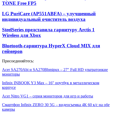
TONE Free FP5
LG PuriCare (AP551ABFA) – улучшенный
индивидуальный очиститель воздуха
SteelSeries представила гарнитуру Arctis 1
Wireless для Xbox
Bluetooth-гарнитура HyperX Cloud MIX для
геймеров
Присоединяйтесь:
Acer SA270Abi и SA270Bbmipux – 27″ Full HD ультратонкие
мониторы
Infinix INBOOK Y3 Max – 16″ ноутбук в металлическом
корпусе
Acer Nitro VG1 – серия мониторов для игр и работы
Смартфон Infinix ZERO 30 5G – видеосъемка 4К 60 к/с на обе
камеры