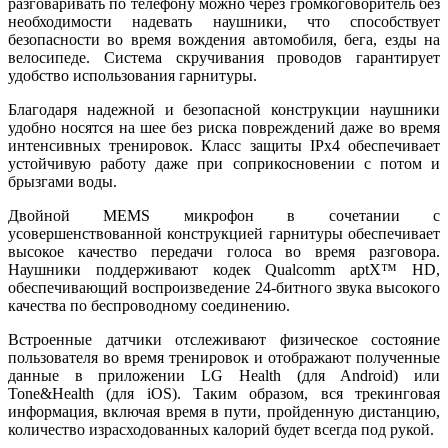
разговаривать по телефону можно через громкоговоритель без
необходимости надевать наушники, что способствует
безопасности во время вождения автомобиля, бега, езды на
велосипеде. Система скручивания проводов гарантирует
удобство использования гарнитуры.
Благодаря надежной и безопасной конструкции наушники
удобно носятся на шее без риска повреждений даже во время
интенсивных тренировок. Класс защиты IPx4 обеспечивает
устойчивую работу даже при соприкосновении с потом и
брызгами воды.
Двойной MEMS микрофон в сочетании с
усовершенствованной конструкцией гарнитуры обеспечивает
высокое качество передачи голоса во время разговора.
Наушники поддерживают кодек Qualcomm aptX™ HD,
обеспечивающий воспроизведение 24-битного звука высокого
качества по беспроводному соединению.
Встроенные датчики отслеживают физическое состояние
пользователя во время тренировок и отображают полученные
данные в приложении LG Health (для Android) или
Tone&Health (для iOS). Таким образом, вся трекинговая
информация, включая время в пути, пройденную дистанцию,
количество израсходованных калорий будет всегда под рукой.