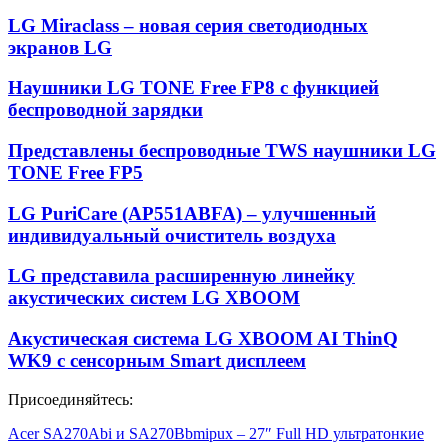
LG Miraclass – новая серия светодиодных
экранов LG
Наушники LG TONE Free FP8 с функцией
беспроводной зарядки
Представлены беспроводные TWS наушники LG
TONE Free FP5
LG PuriCare (AP551ABFA) – улучшенный
индивидуальный очиститель воздуха
LG представила расширенную линейку
акустических систем LG XBOOM
Акустическая система LG XBOOM AI ThinQ
WK9 с сенсорным Smart дисплеем
Присоединяйтесь:
Acer SA270Abi и SA270Bbmipux – 27″ Full HD ультратонкие