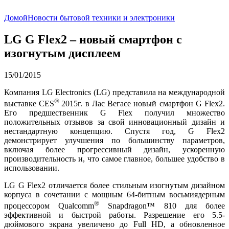
Домой
Новости бытовой техники и электроники
LG G Flex2 – новый смартфон с
изогнутым дисплеем
15/01/2015
Компания LG Electronics (LG) представила на международной
®
выставке CES
2015г. в Лас Вегасе новый смартфон G Flex2.
Его предшественник G Flex получил множество
положительных отзывов за свой инновационный дизайн и
нестандартную концепцию. Спустя год, G Flex2
демонстрирует улучшения по большинству параметров,
включая более прогрессивный дизайн, ускоренную
производительность и, что самое главное, большее удобство в
использовании.
LG G Flex2 отличается более стильным изогнутым дизайном
корпуса в сочетании с мощным 64-битным восьмиядерным
®
процессором Qualcomm
Snapdragon™ 810 для более
эффективной и быстрой работы. Разрешение его 5.5-
дюймового экрана увеличено до Full HD, а обновленное