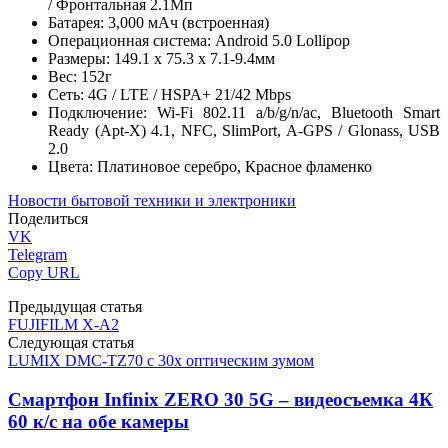
/ Фронтальная 2.1Мп
Батарея: 3,000 мАч (встроенная)
Операционная система: Android 5.0 Lollipop
Размеры: 149.1 x 75.3 x 7.1-9.4мм
Вес: 152г
Сеть: 4G / LTE / HSPA+ 21/42 Mbps
Подключение: Wi-Fi 802.11 a/b/g/n/ac, Bluetooth Smart
Ready (Apt-X) 4.1, NFC, SlimPort, A-GPS / Glonass, USB
2.0
Цвета: Платиновое серебро, Красное фламенко
Новости бытовой техники и электроники
Поделиться
VK
Telegram
Copy URL
Предыдущая статья
FUJIFILM X-A2
Следующая статья
LUMIX DMC-TZ70 с 30x оптическим зумом
Смартфон Infinix ZERO 30 5G – видеосъемка 4К
60 к/с на обе камеры