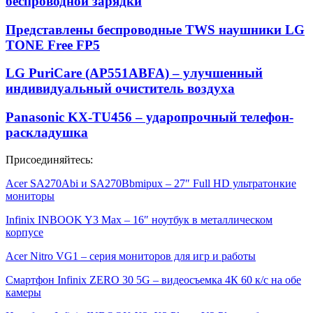
беспроводной зарядки
Представлены беспроводные TWS наушники LG
TONE Free FP5
LG PuriCare (AP551ABFA) – улучшенный
индивидуальный очиститель воздуха
Panasonic KX-TU456 – ударопрочный телефон-
раскладушка
Присоединяйтесь:
Acer SA270Abi и SA270Bbmipux – 27″ Full HD ультратонкие
мониторы
Infinix INBOOK Y3 Max – 16″ ноутбук в металлическом
корпусе
Acer Nitro VG1 – серия мониторов для игр и работы
Смартфон Infinix ZERO 30 5G – видеосъемка 4К 60 к/с на обе
камеры