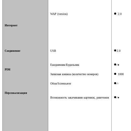
●
WAP (version)
2.0
Интернет
●
Соединение
USB
2.0
●
Ежедневник
/
Будильник
/●
PIM
●
Записная книжка
(
количество номеров
)
1000
●
Обои
/Screensaver
/-
Персонализация
●
Возможность закачивания картинок, рингтонов
/●