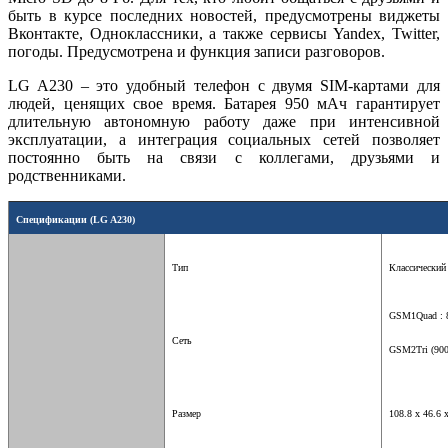
быть в курсе последних новостей, предусмотрены виджеты
Вконтакте, Одноклассники, а также сервисы Yandex, Twitter,
погоды. Предусмотрена и функция записи разговоров.
LG A230 – это удобный телефон с двумя SIM-картами для
людей, ценящих свое время. Батарея 950 мАч гарантирует
длительную автономную работу даже при интенсивной
эксплуатации, а интеграция социальных сетей позволяет
постоянно быть на связи с коллегами, друзьями и
родственниками.
Спецификации
(LG
A230)
Тип
Классический
GSM
1Quad
: 
Сеть
GSM2Tri (900
Размер
108.8 x 46.6 