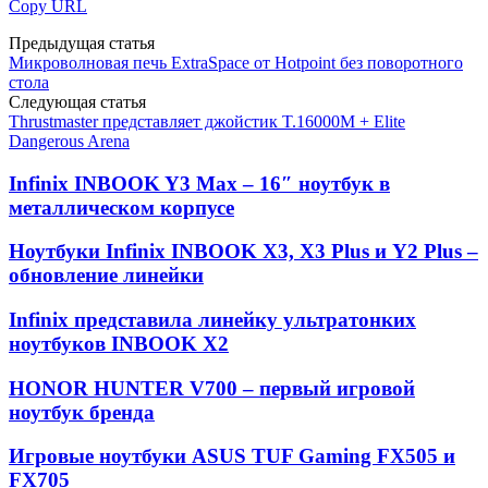
Copy URL
Предыдущая статья
Микроволновая печь ExtraSpace от Hotpoint без поворотного
стола
Следующая статья
Thrustmaster представляет джойстик T.16000M + Elite
Dangerous Arena
Infinix INBOOK Y3 Max – 16″ ноутбук в
металлическом корпусе
Ноутбуки Infinix INBOOK X3, X3 Plus и Y2 Plus –
обновление линейки
Infinix представила линейку ультратонких
ноутбуков INBOOK X2
HONOR HUNTER V700 – первый игровой
ноутбук бренда
Игровые ноутбуки ASUS TUF Gaming FX505 и
FX705