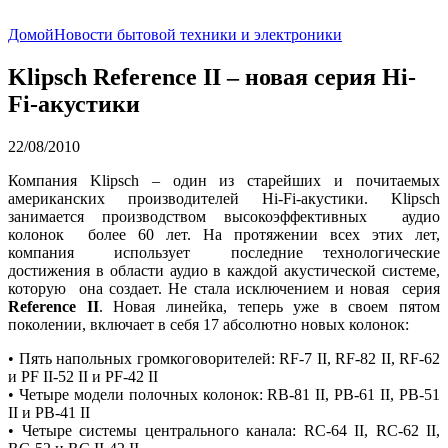
Домой
Новости бытовой техники и электроники
Klipsch Reference II – новая серия Hi-
Fi-акустики
22/08/2010
Компания Klipsch – один из старейших и почитаемых
американских производителей Hi-Fi-акустики. Klipsch
занимается производством высокоэффективных аудио
колонок более 60 лет. На протяжении всех этих лет,
компания использует последние технологические
достижения в области аудио в каждой акустической системе,
которую она создает. Не стала исключением и новая серия
Reference II
. Новая линейка, теперь уже в своем пятом
поколении, включает в себя 17 абсолютно новых колонок:
• Пять напольных громкоговорителей: RF-7 II, RF-82 II, RF-62
и РF II-52 II и РF-42 II
• Четыре модели полочных колонок: RB-81 II, РB-61 II, РB-51
II и РB-41 II
• Четыре системы центрального канала: RC-64 II, RC-62 II,