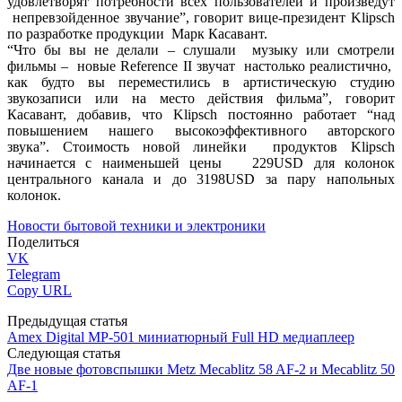
удовлетворят потребности всех пользователей и произведут
непревзойденное звучание”, говорит вице-президент Klipsch
по разработке продукции Марк Касавант.
“Что бы вы не делали – слушали музыку или смотрели
фильмы – новые Reference II звучат настолько реалистично,
как будто вы переместились в артистическую студию
звукозаписи или на место действия фильма”, говорит
Касавант, добавив, что Klipsch постоянно работает “над
повышением нашего высокоэффективного авторского
звука”. Стоимость новой линейки продуктов Klipsch
начинается с наименьшей цены 229USD для колонок
центрального канала и до 3198USD за пару напольных
колонок.
Новости бытовой техники и электроники
Поделиться
VK
Telegram
Copy URL
Предыдущая статья
Amex Digital MP-501 миниатюрный Full HD медиаплеер
Следующая статья
Две новые фотовспышки Metz Mecablitz 58 AF-2 и Mecablitz 50
AF-1