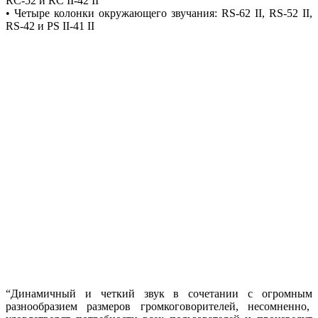
RC-52 и RC II-42 II
• Четыре колонки окружающего звучания: RS-62 II, RS-52 II,
RS-42 и РS II-41 II
“Динамичный и четкий звук в сочетании с огромным
разнообразием размеров громкоговорителей, несомненно,