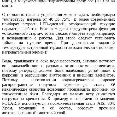
мин.), а в «ускоренном» задействованы сразу оба (30 л за 44
мин.).
С помощью панели управления можно задать необходимую
температуру нагрева от 40 до 75°С. В более современных
приборах встроен LED-дисплей, отображающий текущие
параметры работы. Если в модели предусмотрена функция
«отложенного старта», то вы сможете нагреть воду, например,
к возвращению с работы. Для этого следует установить
таймер на нужное время. При достижении заданной
температуры встроенный термостат автоматически отключает
нагревательный элемент.
Вода, хранящаяся в баке водонагревателя, активно вступает
во взаимодействие с разными химическими элементами,
поэтому резервуар должен быть надёжным, устойчивым к
коррозии и разрушению внутренних и внешних элементов.
Поэтому в изготовлении водонагревателей широкое
распространение получила нержавеющая сталь. Её
механические свойства позволяют производить прочные, но
тонкостенные баки. Благодаря их малому весу снижается
нагрузка на крепления. К примеру, в современных моделях
POLARIS используется высококачественная сталь AISI 304.
Хром, входящий в её состав, образует прочный
антикоррозионный защитный слой.