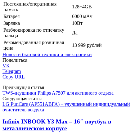
Постоянная/оперативная
128+4GB
память
Батарея
6000 мАч
Зарядка
10Вт
Разблокировка по отпечатку
Да
пальца
Рекомендованная розничная
13 999 рублей
цена
Новости бытовой техники и электроники
Поделиться
VK
Telegram
Copy URL
Предыдущая статья
TWS-наушники Philips A7507 для активного отдыха
Следующая статья
LG PuriCare (AP551ABFA) – улучшенный индивидуальный
очиститель воздуха
Infinix INBOOK Y3 Max – 16″ ноутбук в
металлическом корпусе