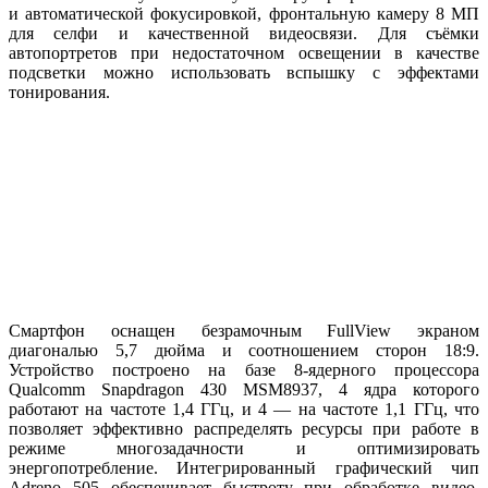
и автоматической фокусировкой, фронтальную камеру 8 МП
для селфи и качественной видеосвязи. Для съёмки
автопортретов при недостаточном освещении в качестве
подсветки можно использовать вспышку с эффектами
тонирования.
Смартфон оснащен безрамочным FullView экраном
диагональю 5,7 дюйма и соотношением сторон 18:9.
Устройство построено на базе 8-ядерного процессора
Qualcomm Snapdragon 430 MSM8937, 4 ядра которого
работают на частоте 1,4 ГГц, и 4 — на частоте 1,1 ГГц, что
позволяет эффективно распределять ресурсы при работе в
режиме многозадачности и оптимизировать
энергопотребление. Интегрированный графический чип
Adreno 505 обеспечивает быстроту при обработке видео,