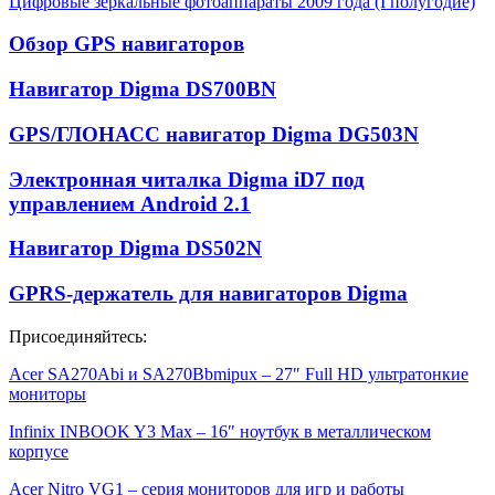
Цифровые зеркальные фотоаппараты 2009 года (I полугодие)
Обзор GPS навигаторов
Навигатор Digma DS700BN
GPS/ГЛОНАСС навигатор Digma DG503N
Электронная читалка Digma iD7 под
управлением Android 2.1
Навигатор Digma DS502N
GPRS-держатель для навигаторов Digma
Присоединяйтесь:
Acer SA270Abi и SA270Bbmipux – 27″ Full HD ультратонкие
мониторы
Infinix INBOOK Y3 Max – 16″ ноутбук в металлическом
корпусе
Acer Nitro VG1 – серия мониторов для игр и работы