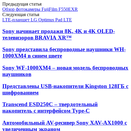
Предыдущая статья
Обзор фотокамеры FujiFilm F550EXR
Следующая статья
LTE-планшет LG Optimus Pad LTE
Sony начинает продажи 8K, 4K и 4K OLED-
телевизоров BRAVIA XR™
Sony представила беспроводные наушники WH-
1000XM4 в синем цвете
Sony WF-1000XM4 – новая модель беспроводных
наушников
Представлены USB-накопители Kingston 128ГБ с
шифрованием
Transcend ESD250C – твердотельный
накопитель с интерфейсом Type-C
Автомобильный AV-ресивер Sony XAV-AX1000 с
увеличенным экраном