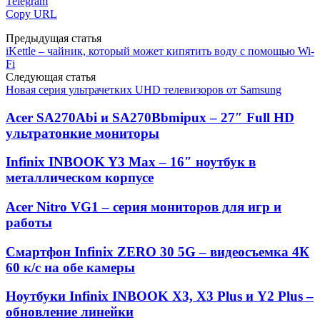
Telegram
Copy URL
Предыдущая статья
iKettle – чайник, который может кипятить воду с помощью Wi-
Fi
Следующая статья
Новая серия ультрачетких UHD телевизоров от Samsung
Acer SA270Abi и SA270Bbmipux – 27″ Full HD
ультратонкие мониторы
Infinix INBOOK Y3 Max – 16″ ноутбук в
металлическом корпусе
Acer Nitro VG1 – серия мониторов для игр и
работы
Смартфон Infinix ZERO 30 5G – видеосъемка 4К
60 к/с на обе камеры
Ноутбуки Infinix INBOOK X3, X3 Plus и Y2 Plus –
обновление линейки