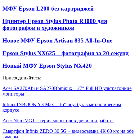
МФУ Epson L200 без картриджей
Принтер Epson Stylus Photo R3000 для
фотографов и художников
Новое МФУ Epson Artisan 835 All-In-One
Epson Stylus NX625 – фотография за 20 секунд
Новый МФУ Epson Stylus NX420
Присоединяйтесь:
Acer SA270Abi и SA270Bbmipux – 27″ Full HD ультратонкие
мониторы
Infinix INBOOK Y3 Max – 16″ ноутбук в металлическом
корпусе
Acer Nitro VG1 – серия мониторов для игр и работы
Смартфон Infinix ZERO 30 5G – видеосъемка 4К 60 к/с на обе
камеры