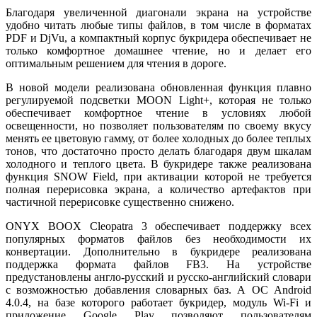
Благодаря увеличенной диагонали экрана на устройстве
удобно читать любые типы файлов, в том числе в форматах
PDF и DjVu, а компактный корпус букридера обеспечивает не
только комфортное домашнее чтение, но и делает его
оптимальным решением для чтения в дороге.
В новой модели реализована обновленная функция плавно
регулируемой подсветки MOON Light+, которая не только
обеспечивает комфортное чтение в условиях любой
освещенности, но позволяет пользователям по своему вкусу
менять ее цветовую гамму, от более холодных до более теплых
тонов, что достаточно просто делать благодаря двум шкалам
холодного и теплого цвета. В букридере также реализована
функция SNOW Field, при активации которой не требуется
полная перерисовка экрана, а количество артефактов при
частичной перерисовке существенно снижено.
ONYX BOOX Cleopatra 3 обеспечивает поддержку всех
популярных форматов файлов без необходимости их
конвертации. Дополнительно в букридере реализована
поддержка формата файлов FB3. На устройстве
предустановлены англо-русский и русско-английский словари
с возможностью добавления словарных баз. А ОС Android
4.0.4, на базе которого работает букридер, модуль Wi-Fi и
приложение Google Play позволяют пользователям