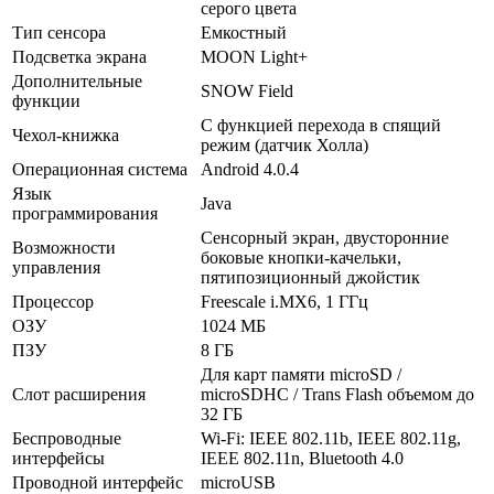
серого цвета
Тип сенсора
Емкостный
Подсветка экрана
MOON Light+
Дополнительные
SNOW Field
функции
С функцией перехода в спящий
Чехол-книжка
режим (датчик Холла)
Операционная система
Android 4.0.4
Язык
Java
программирования
Сенсорный экран, двусторонние
Возможности
боковые кнопки-качельки,
управления
пятипозиционный джойстик
Процессор
Freescale i.MX6, 1 ГГц
ОЗУ
1024 МБ
ПЗУ
8 ГБ
Для карт памяти microSD /
Слот расширения
microSDHC / Trans Flash объемом до
32 ГБ
Беспроводные
Wi-Fi: IEEE 802.11b, IEEE 802.11g,
интерфейсы
IEEE 802.11n, Bluetooth 4.0
Проводной интерфейс
microUSB