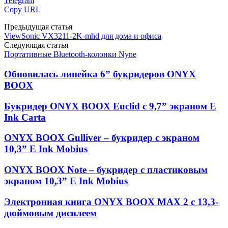
Telegram
Copy URL
Предыдущая статья
ViewSonic VX3211-2K-mhd для дома и офиса
Следующая статья
Портативные Bluetooth-колонки Nyne
Обновилась линейка 6” букридеров ONYX
BOOX
Букридер ONYX BOOX Euclid с 9,7” экраном E
Ink Carta
ONYX BOOX Gulliver – букридер с экраном
10,3” E Ink Mobius
ONYX BOOX Note – букридер с пластиковым
экраном 10,3” E Ink Mobius
Электронная книга ONYX BOOX MAX 2 с 13,3-
дюймовым дисплеем