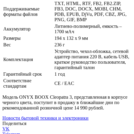
TXT, HTML, RTF, FB2, FB2.ZIP,
Поддерживаемые
FB3, DOC, DOCX, MOBI, CHM,
форматы файлов
PDB, EPUB, DjVu, PDF, CBZ, JPG,
PNG, GIF, BMP
Литиево-полимерный, емкость –
Аккумулятор
1700 мАч
Размеры
194 х 132 х 9 мм
Вес
236 г
Устройство, чехол-обложка, сетевой
адаптер питания 220 В, кабель USB,
Комплектация
краткое руководство пользователя,
гарантийный талон
Гарантийный срок
1 год
Соответствие
CE / EAC
стандартам
Модель ONYX BOOX Cleopatra 3, представленная в корпусе
черного цвета, поступит в продажу в ближайшие дни по
рекомендованной розничной цене 14 990 рублей.
Новости бытовой техники и электроники
Поделиться
VK