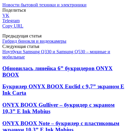
Новости бытовой техники и электроники
Поделиться
VK
Telegram
Copy URL
Предыдущая статья
Гибрид бинокля и видеокамеры
Следующая статья
Ноутбуки Samsung Q330 и Samsung Q530 – мощные и
мобильные
Обновилась линейка 6” букридеров ONYX
BOOX
Букридер ONYX BOOX Euclid с 9,7” экраном E
Ink Carta
ONYX BOOX Gulliver – букридер с экраном
10,3” E Ink Mobius
ONYX BOOX Note – букридер с пластиковым
экраном 10,3” E Ink Mobius