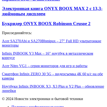
Электронная книга ONYX BOOX MAX 2 с 13,3-
дюймовым дисплеем
Букридер ONYX BOOX Robinson Crusoe 2
Присоединяйтесь:
Acer SA270Abi и SA270Bbmipux – 27″ Full HD ультратонкие
мониторы
Infinix INBOOK Y3 Max – 16″ ноутбук в металлическом
корпусе
Acer Nitro VG1 – серия мониторов для игр и работы
Смартфон Infinix ZERO 30 5G – видеосъемка 4К 60 к/с на обе
камеры
Ноутбуки Infinix INBOOK X3, X3 Plus и Y2 Plus – обновление
линейки
© 2024 Новости электроники и бытовой техники
Политика конфиденциальности