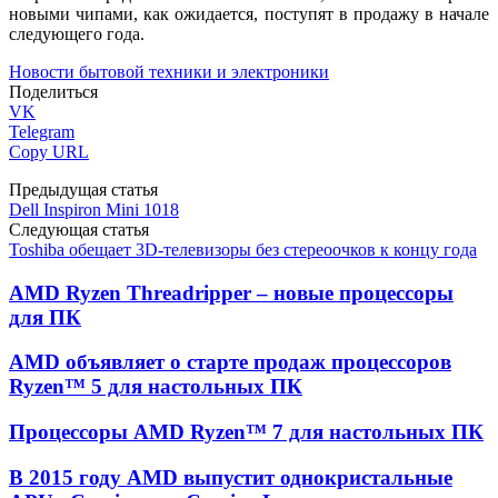
новыми чипами, как ожидается, поступят в продажу в начале
следующего года.
Новости бытовой техники и электроники
Поделиться
VK
Telegram
Copy URL
Предыдущая статья
Dell Inspiron Mini 1018
Следующая статья
Toshiba обещает 3D-телевизоры без стереоочков к концу года
AMD Ryzen Threadripper – новые процессоры
для ПК
AMD объявляет о старте продаж процессоров
Ryzen™ 5 для настольных ПК
Процессоры AMD Ryzen™ 7 для настольных ПК
В 2015 году AMD выпустит однокристальные