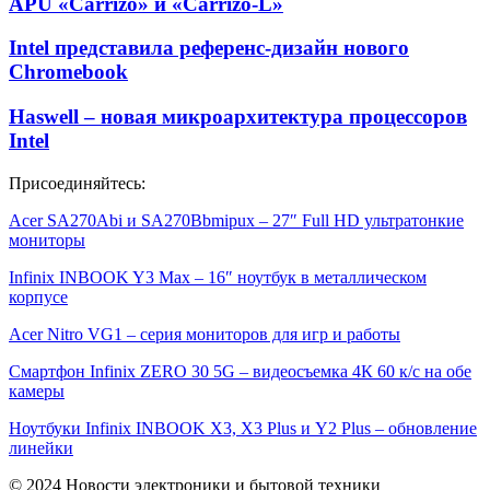
APU «Carrizo» и «Carrizo-L»
Intel представила референс-дизайн нового
Chromebook
Haswell – новая микроархитектура процессоров
Intel
Присоединяйтесь:
Acer SA270Abi и SA270Bbmipux – 27″ Full HD ультратонкие
мониторы
Infinix INBOOK Y3 Max – 16″ ноутбук в металлическом
корпусе
Acer Nitro VG1 – серия мониторов для игр и работы
Смартфон Infinix ZERO 30 5G – видеосъемка 4К 60 к/с на обе
камеры
Ноутбуки Infinix INBOOK X3, X3 Plus и Y2 Plus – обновление
линейки
© 2024 Новости электроники и бытовой техники