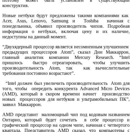
поэтому может быть установлен в существующий
конструктив.
Новые нетбуки будут предложены такими компаниями как
Acer, Asus, Lenovo, Samsung и Toshiba начиная с
понедельника, объявил производитель чипов. Подробная
информация о нетбуках, включая цену и их наличие,
недоступны на данный момент.
“Двухядерный процессор является несомненным улучшением
предыдущих процессоров Atom”, сказал Дин Маккаррон,
главный аналитик компании Mercury Research. “Intel
пришлось быстро отреагировать, чтобы улучшить
производительность Atom, так как вычислительные
требования постоянно возрастают”.
“Intel должен был увеличить производительность Atom для
того, чтобы опередить конкурента Advanced Micro Devices
(AMD), который в скором времени начнет производство
новых процессоров для нетбуков и ультрамобильных ПК”,
заявил Маккаррон.
AMD представит маломощный чип под кодовым названием
Онтарио, который будет сочетать в себе процессор и
графический процессор на одном чипе, начиная с четвертого
квартала. Представитель AMD сказал, что компьютеры с