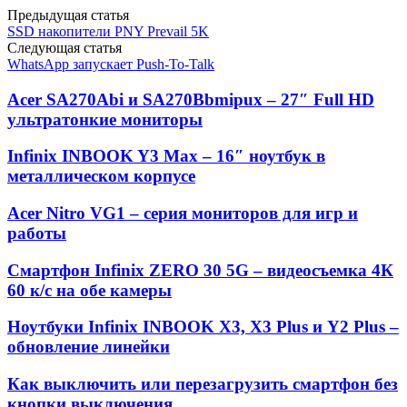
Предыдущая статья
SSD накопители PNY Prevail 5K
Следующая статья
WhatsApp запускает Push-To-Talk
Acer SA270Abi и SA270Bbmipux – 27″ Full HD
ультратонкие мониторы
Infinix INBOOK Y3 Max – 16″ ноутбук в
металлическом корпусе
Acer Nitro VG1 – серия мониторов для игр и
работы
Смартфон Infinix ZERO 30 5G – видеосъемка 4К
60 к/с на обе камеры
Ноутбуки Infinix INBOOK X3, X3 Plus и Y2 Plus –
обновление линейки
Как выключить или перезагрузить смартфон без
кнопки выключения