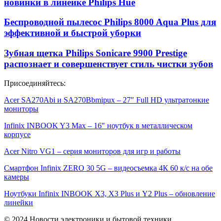
новинки в линейке Philips Hue
Беспроводной пылесос Philips 8000 Aqua Plus для
эффективной и быстрой уборки
Зубная щетка Philips Sonicare 9900 Prestige
распознает и совершенствует стиль чистки зубов
Присоединяйтесь:
Acer SA270Abi и SA270Bbmipux – 27″ Full HD ультратонкие
мониторы
Infinix INBOOK Y3 Max – 16″ ноутбук в металлическом
корпусе
Acer Nitro VG1 – серия мониторов для игр и работы
Смартфон Infinix ZERO 30 5G – видеосъемка 4К 60 к/с на обе
камеры
Ноутбуки Infinix INBOOK X3, X3 Plus и Y2 Plus – обновление
линейки
© 2024 Новости электроники и бытовой техники