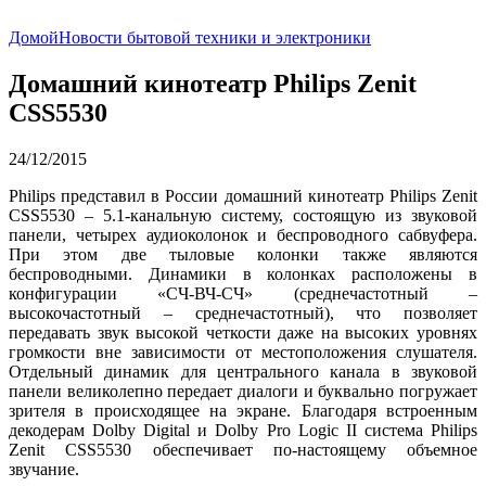
Домой
Новости бытовой техники и электроники
Домашний кинотеатр Philips Zenit
CSS5530
24/12/2015
Philips представил в России домашний кинотеатр Philips Zenit
CSS5530 – 5.1-канальную систему, состоящую из звуковой
панели, четырех аудиоколонок и беспроводного сабвуфера.
При этом две тыловые колонки также являются
беспроводными. Динамики в колонках расположены в
конфигурации «СЧ-ВЧ-СЧ» (среднечастотный –
высокочастотный – среднечастотный), что позволяет
передавать звук высокой четкости даже на высоких уровнях
громкости вне зависимости от местоположения слушателя.
Отдельный динамик для центрального канала в звуковой
панели великолепно передает диалоги и буквально погружает
зрителя в происходящее на экране. Благодаря встроенным
декодерам Dolby Digital и Dolby Pro Logic II система Philips
Zenit CSS5530 обеспечивает по-настоящему объемное
звучание.