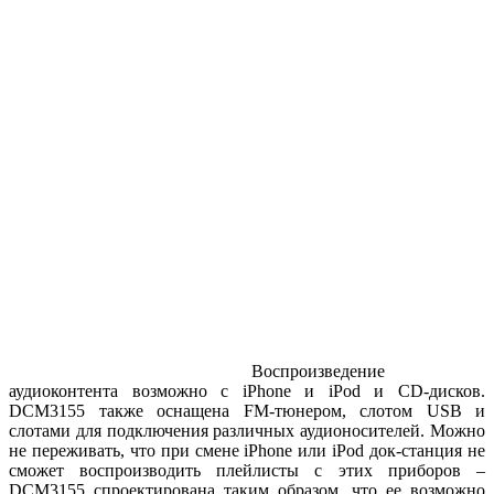
Воспроизведение
аудиоконтента возможно с iPhone и iPod и CD-дисков.
DCM3155 также оснащена FM-тюнером, слотом USB и
слотами для подключения различных аудионосителей. Можно
не переживать, что при смене iPhone или iPod док-станция не
сможет воспроизводить плейлисты с этих приборов –
DCM3155 спроектирована таким образом, что ее возможно