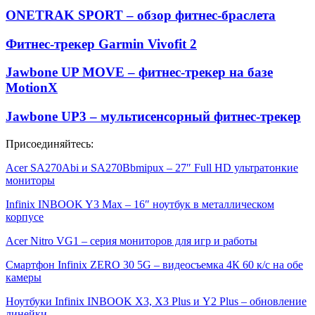
ONETRAK SPORT – обзор фитнес-браслета
Фитнес-трекер Garmin Vivofit 2
Jawbone UP MOVE – фитнес-трекер на базе
MotionX
Jawbone UP3 – мультисенсорный фитнес-трекер
Присоединяйтесь:
Acer SA270Abi и SA270Bbmipux – 27″ Full HD ультратонкие
мониторы
Infinix INBOOK Y3 Max – 16″ ноутбук в металлическом
корпусе
Acer Nitro VG1 – серия мониторов для игр и работы
Смартфон Infinix ZERO 30 5G – видеосъемка 4К 60 к/с на обе
камеры
Ноутбуки Infinix INBOOK X3, X3 Plus и Y2 Plus – обновление
линейки