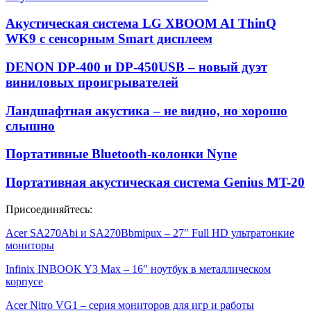
Акустическая система LG XBOOM AI ThinQ
WK9 с сенсорным Smart дисплеем
DENON DP-400 и DP-450USB – новый дуэт
виниловых проигрывателей
Ландшафтная акустика – не видно, но хорошо
слышно
Портативные Bluetooth-колонки Nyne
Портативная акустическая система Genius MT-20
Присоединяйтесь:
Acer SA270Abi и SA270Bbmipux – 27″ Full HD ультратонкие
мониторы
Infinix INBOOK Y3 Max – 16″ ноутбук в металлическом
корпусе
Acer Nitro VG1 – серия мониторов для игр и работы