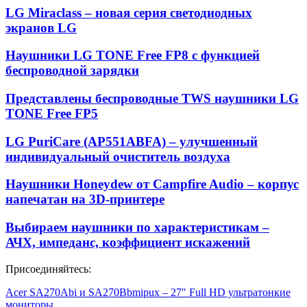
LG Miraclass – новая серия светодиодных
экранов LG
Наушники LG TONE Free FP8 с функцией
беспроводной зарядки
Представлены беспроводные TWS наушники LG
TONE Free FP5
LG PuriCare (AP551ABFA) – улучшенный
индивидуальный очиститель воздуха
Наушники Honeydew от Campfire Audio – корпус
напечатан на 3D-принтере
Выбираем наушники по характеристикам –
АЧХ, импеданс, коэффициент искажений
Присоединяйтесь:
Acer SA270Abi и SA270Bbmipux – 27″ Full HD ультратонкие
мониторы