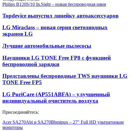
Philips B120S/10 In.Sight – новая беспроводная няня
Topdevice выпустил линейку автоаксессуаров
LG Miraclass – новая серия светодиодных
экранов LG
Лучшие автомобильные пылесосы
Наушники LG TONE Free FP8 с функцией
беспроводной зарядки
Представлены беспроводные TWS наушники LG
TONE Free FP5
LG PuriCare (AP551ABFA) – улучшенный
индивидуальный очиститель воздуха
Присоединяйтесь:
Acer SA270Abi и SA270Bbmipux – 27″ Full HD ультратонкие
мониторы