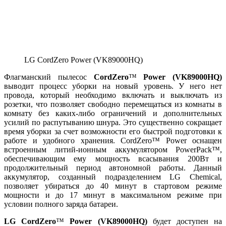
LG CordZero Power (VK89000HQ)
Флагманский пылесос
CordZero
™
Power (VK89000HQ)
выводит процесс уборки на новый уровень. У него нет
провода, который необходимо включать и выключать из
розетки, что позволяет свободно перемещаться из комнаты в
комнату без каких-либо ограничений и дополнительных
усилий по распутыванию шнура. Это существенно сокращает
время уборки за счет возможности его быстрой подготовки к
работе и удобного хранения. CordZero™ Power оснащен
встроенным литий-ионным аккумулятором PowerPack™,
обеспечивающим ему мощность всасывания 200Вт и
продолжительный период автономной работы. Данный
аккумулятор, созданный подразделением LG Chemical,
позволяет убираться до 40 минут в стартовом режиме
мощности и до 17 минут в максимальном режиме при
условии полного заряда батареи.
LG
CordZero
™
Power (VK89000HQ)
будет доступен на