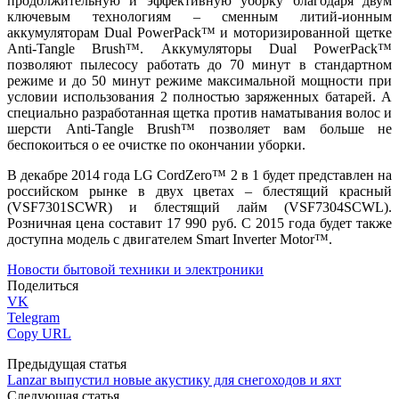
продолжительную и эффективную уборку благодаря двум
ключевым технологиям – сменным литий-ионным
аккумуляторам Dual PowerPack™ и моторизированной щетке
Anti-Tangle Brush™. Аккумуляторы Dual PowerPack™
позволяют пылесосу работать до 70 минут в стандартном
режиме и до 50 минут режиме максимальной мощности при
условии использования 2 полностью заряженных батарей. А
специально разработанная щетка против наматывания волос и
шерсти Anti-Tangle Brush™ позволяет вам больше не
беспокоиться о ее очистке по окончании уборки.
В декабре 2014 года LG CordZero™ 2 в 1 будет представлен на
российском рынке в двух цветах – блестящий красный
(VSF7301SCWR) и блестящий лайм (VSF7304SCWL).
Розничная цена составит 17 990 руб. C 2015 года будет также
доступна модель с двигателем Smart Inverter Motor™.
Новости бытовой техники и электроники
Поделиться
VK
Telegram
Copy URL
Предыдущая статья
Lanzar выпустил новые акустику для снегоходов и яхт
Следующая статья