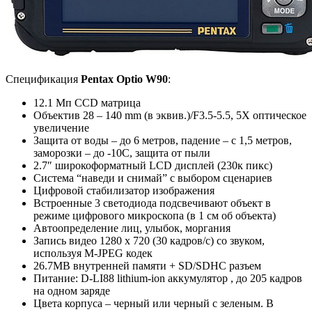
Спецификация
Pentax Optio W90
:
12.1 Мп CCD матрица
Объектив 28 – 140 mm (в эквив.)/F3.5-5.5, 5X оптическое
увеличение
Защита от воды – до 6 метров, падение – с 1,5 метров,
заморозки – до -10С, защита от пыли
2.7″ широкоформатный LCD дисплей (230к пикс)
Система “наведи и снимай” с выбором сценариев
Цифровой стабилизатор изображения
Встроенные 3 светодиода подсвечивают объект в
режиме цифрового микроскопа (в 1 см об объекта)
Автоопределение лиц, улыбок, моргания
Запись видео 1280 x 720 (30 кадров/c) со звуком,
используя M-JPEG кодек
26.7MB внутренней памяти + SD/SDHC разъем
Питание: D-LI88 lithium-ion аккумулятор , до 205 кадров
на одном заряде
Цвета корпуса – черный или черный с зеленым. В