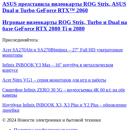
ASUS представила видеокарты ROG Strix, ASUS
Dual и Turbo GeForce RTX™ 2060
Игровые видеокарты ROG Strix, Turbo и Dual на
базе GeForce RTX 2080 Ti и 2080
Присоединяйтесь:
Acer SA270Abi и SA270Bbmipux – 27″ Full HD ультратонкие
мониторы
Infinix INBOOK Y3 Max – 16″ ноутбук в металлическом
корпусе
Acer Nitro VG1 – серия мониторов для игр и работы
Смартфон Infinix ZERO 30 5G – видеосъемка 4К 60 к/с на обе
камеры
Ноутбуки Infinix INBOOK X3, X3 Plus и Y2 Plus – обновление
линейки
© 2024 Новости электроники и бытовой техники
Политика конфиденциальности