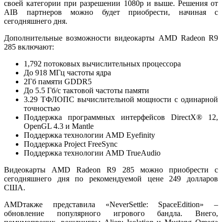
своей категории при разрешении 1080p и выше. Решения от
AIB партнеров можно будет приобрести, начиная с
сегодняшнего дня.
Дополнительные возможности видеокарты AMD Radeon R9
285 включают:
1,792 потоковых вычислительных процессора
До 918 МГц частоты ядра
2Гб памяти GDDR5
До 5.5 Гб/с тактовой частоты памяти
3.29 ТФЛОПС вычислительной мощности с одинарной
точностью
Поддержка программных интерфейсов DirectX® 12,
OpenGL 4.3 и Mantle
Поддержка технологии AMD Eyefinity
Поддержка Project FreeSync
Поддержка технологии AMD TrueAudio
Видеокарты AMD Radeon R9 285 можно приобрести с
сегодняшнего дня по рекомендуемой цене 249 долларов
США.
AMDтакже представила «NeverSettle: SpaceEdition» –
обновление популярного игрового бандла. Внего,