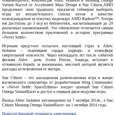
помимопрочих, вошлиигры Alien: Isolation и Mustang Omega
Variant Racer4 от Accelerated Mass Design в Star Citizen.AMD
продолжает свои традиции, предлагая геймерам выбирать
игры из внушительного списка хитов в качестве
вознаграждения за покупку видеокарт AMD Radeon™. Теперь
им доступны до 3 игр из библиотеки, насчитывающей до 29
различных наименований. Это обновление отличается самым
большим количеством приложений в истории программы
«Never Settle».
Игрокам предстоит испытать настоящий страх в Alien:
Isolation – леденящем сердце хорроре, и атмосфере
смертельной опасности. Через пятнадцать лет после событий
фильма Alien дочь Эллен Рипли, Аманда, вступает в
отчаянную борьбу за выживание, миссией которой является
разгадка исчезновения ее матери.
Star Citizen – это насыщенная разноплановая игра в жанре
космического симулятора от разработчиков Wing Commander;
в «Never Settle: SpaceEdition» входит ценный Star Citizen
Omega VariantRacer и доступ к первым двум модулям игры.
Выход Alien: Isolation запланирован на 7 октября 2014г., а Star
Citizen Mustang Omega VariantRacer- на 1 октября 2014 года.
Новости бытовой техники и электроники