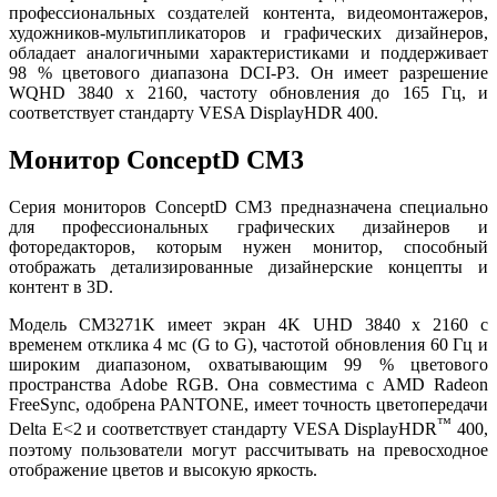
профессиональных создателей контента, видеомонтажеров,
художников-мультипликаторов и графических дизайнеров,
обладает аналогичными характеристиками и поддерживает
98 % цветового диапазона DCI-P3. Он имеет разрешение
WQHD 3840 x 2160, частоту обновления до 165 Гц, и
соответствует стандарту VESA DisplayHDR 400.
Монитор ConceptD CM3
Серия мониторов ConceptD CM3 предназначена специально
для профессиональных графических дизайнеров и
фоторедакторов, которым нужен монитор, способный
отображать детализированные дизайнерские концепты и
контент в 3D.
Модель CM3271K имеет экран 4K UHD 3840 x 2160 с
временем отклика 4 мс (G to G), частотой обновления 60 Гц и
широким диапазоном, охватывающим 99 % цветового
пространства Adobe RGB. Она совместима с AMD Radeon
FreeSync, одобрена PANTONE, имеет точность цветопередачи
™
Delta E<2 и соответствует стандарту VESA DisplayHDR
400,
поэтому пользователи могут рассчитывать на превосходное
отображение цветов и высокую яркость.