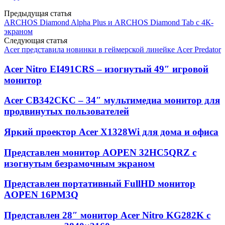
Предыдущая статья
ARCHOS Diamond Alpha Plus и ARCHOS Diamond Tab с 4К-
экраном
Следующая статья
Acer представила новинки в геймерской линейке Acer Predator
Acer Nitro EI491CRS – изогнутый 49″ игровой
монитор
Acer CB342CKC – 34″ мультимедиа монитор для
продвинутых пользователей
Яркий проектор Acer X1328Wi для дома и офиса
Представлен монитор AOPEN 32HC5QRZ с
изогнутым безрамочным экраном
Представлен портативный FullHD монитор
AOPEN 16PM3Q
Представлен 28″ монитор Acer Nitro KG282K с