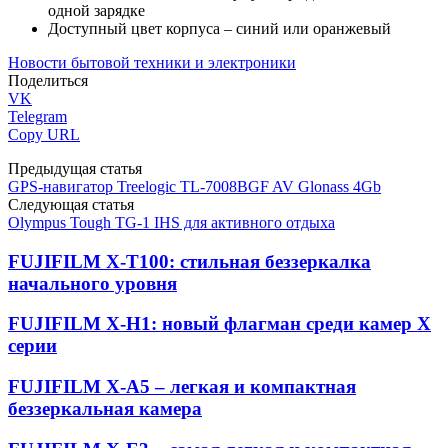
одной зарядке
Доступный цвет корпуса – синий или оранжевый
Новости бытовой техники и электроники
Поделиться
VK
Telegram
Copy URL
Предыдущая статья
GPS-навигатор Treelogic TL-7008BGF AV Glonass 4Gb
Следующая статья
Olympus Tough TG-1 IHS для активного отдыха
FUJIFILM X-T100: стильная беззеркалка
начального уровня
FUJIFILM X-H1: новый флагман среди камер X
серии
FUJIFILM X-A5 – легкая и компактная
беззеркальная камера