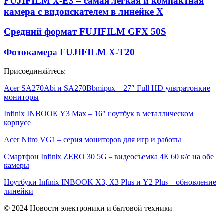
FUJIFILM X-E3 – самая легкая и компактная
камера с видоискателем в линейке X
Средний формат FUJIFILM GFX 50S
Фотокамера FUJIFILM X-T20
Присоединяйтесь:
Acer SA270Abi и SA270Bbmipux – 27″ Full HD ультратонкие
мониторы
Infinix INBOOK Y3 Max – 16″ ноутбук в металлическом
корпусе
Acer Nitro VG1 – серия мониторов для игр и работы
Смартфон Infinix ZERO 30 5G – видеосъемка 4К 60 к/с на обе
камеры
Ноутбуки Infinix INBOOK X3, X3 Plus и Y2 Plus – обновление
линейки
© 2024 Новости электроники и бытовой техники