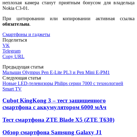
неплохая камера станут приятным бонусом для владельца
Nokia C3-01.
При цитировании или копировании активная ссылка
обязательна
.
Смартфоны и гаджеты
Поделиться
VK
Telegram
Copy URL
Предыдущая статья
Малыши Olympus Pen E-Lite PL3 и Pen Mini E-PM1
Следующая статья
Новые LED-телевизоры Philips серии 7000 с технологией
Smart TV
Cubot KingKong 3 – тест защищенного
смартфона с аккумулятором 6000 мАч
Тест смартфона ZTE Blade X5 (ZTE T630)
Обзор смартфона Samsung Galaxy J1