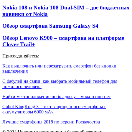
Nokia 108 и Nokia 108 Dual-SIM – две бюджетных
новинки от Nokia
Обзор смартфона Samsung Galaxy S4
Обзор Lenovo K900 – смартфона на платформе
Clover Trail+
Присоединяйтесь:
Как выключить или перезагрузить смартфон без кнопки
выключения
С бабулей на связи: как выбрать мобильный телефон для
пожилого человека
Найти местоположение по ip адресу – можно или нет
Cubot KingKong 3 – тест защищенного смартфона с
аккумулятором 6000 мАч
Лучшие смартфоны 2018 по версии Роскачества
© 2024 Новости электроники и бытовой техники