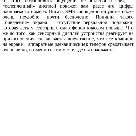
от этого обманчивого ощущения не остается и следа –
«ослепленный» дисплей покажет вам, разве что, цифры
набираемого номера. Писать SMS-сообщение на улице также
очень неудобно, почти бесполезно. Причина такого
«поведения» экрана – отсутствие зеркальной подложки,
которая есть у сенсорных смартфонов классом повыше. Что
же до того, как сенсорный дисплей устройства реагирует на
прикосновения, складывается впечатление, что все клавиши
на экране – аппаратные (механические): телефон срабатывает
очень четко, и именно в том месте, где вы нажимаете.