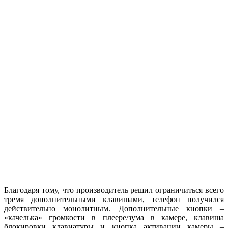
Благодаря тому, что производитель решил ограничиться всего
тремя дополнительными клавишами, телефон получился
действительно монолитным. Дополнительные кнопки –
«качелька» громкости в плеере/зума в камере, клавиша
блокировки клавиатуры и кнопка активации камеры –