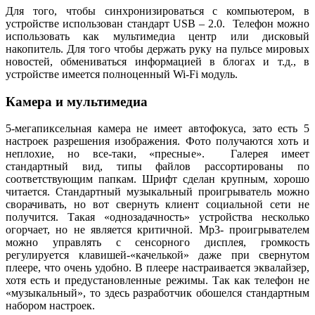
Для того, чтобы синхронизироваться с компьютером, в
устройстве использован стандарт USB – 2.0. Телефон можно
использовать как мультимедиа центр или дисковый
накопитель. Для того чтобы держать руку на пульсе мировых
новостей, обмениваться информацией в блогах и т.д., в
устройстве имеется полноценный Wi-Fi модуль.
Камера и мультимедиа
5-мегапиксельная камера не имеет автофокуса, зато есть 5
настроек разрешения изображения. Фото получаются хоть и
неплохие, но все-таки, «пресные». Галерея имеет
стандартный вид, типы файлов рассортированы по
соответствующим папкам. Шрифт сделан крупным, хорошо
читается. Стандартный музыкальный проигрыватель можно
сворачивать, но вот свернуть клиент социальной сети не
получится. Такая «однозадачность» устройства несколько
огорчает, но не является критичной. Mp3- проигрывателем
можно управлять с сенсорного дисплея, громкость
регулируется клавишей-«качелькой» даже при свернутом
плеере, что очень удобно. В плеере настраивается эквалайзер,
хотя есть и предустановленные режимы. Так как телефон не
«музыкальный», то здесь разработчик обошелся стандартным
набором настроек.